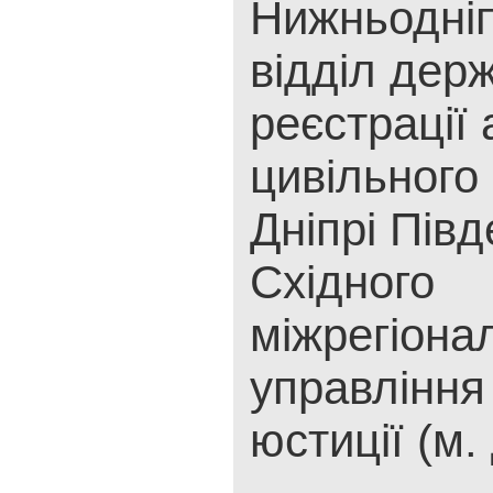
Нижньодні
відділ дер
реєстрації 
цивільного 
Дніпрі Півд
Східного
міжрегіона
управління
юстиції (м.