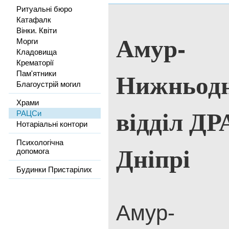
Ритуальні бюро
Катафалк
Вінки. Квіти
Амур-
Морги
Кладовища
Крематорії
Нижньодн
Пам'ятники
Благоустрій могил
Храми
відділ ДР
РАЦСи
Нотаріальні контори
Психологічна
Дніпрі
допомога
Будинки Пристарілих
Амур-