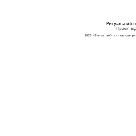
Ритуальний 
Проєкт ві
2026
«Вічная пам'ять» - каталог ри