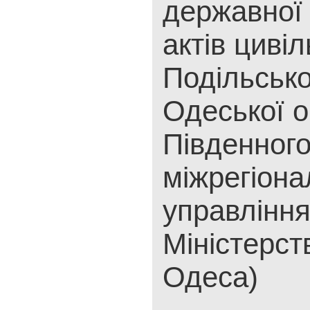
державної 
актів цивіл
Подільсько
Одеської о
Південног
міжрегіона
управлінн
Міністерст
Одеса)