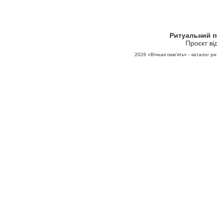
Ритуальний 
Проєкт ві
2026
«Вічная пам'ять» - каталог ри