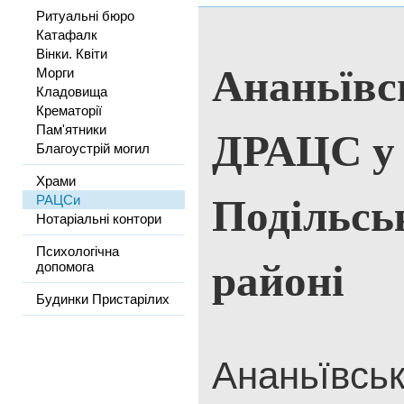
Ритуальні бюро
Катафалк
Вінки. Квіти
Ананьївс
Морги
Кладовища
Крематорії
ДРАЦС у
Пам'ятники
Благоустрій могил
Храми
Подільсь
РАЦСи
Нотаріальні контори
Психологічна
районі
допомога
Будинки Пристарілих
Ананьївськ