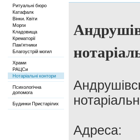
Ритуальні бюро
Катафалк
Вінки. Квіти
Андрушів
Морги
Кладовища
Крематорії
нотаріал
Пам'ятники
Благоустрій могил
Храми
РАЦСи
Нотаріальні контори
Андрушівс
Психологічна
допомога
нотаріальн
Будинки Пристарілих
Адреса: