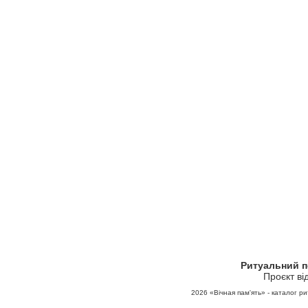
Ритуальний 
Проєкт ві
2026
«Вічная пам'ять» - каталог ри