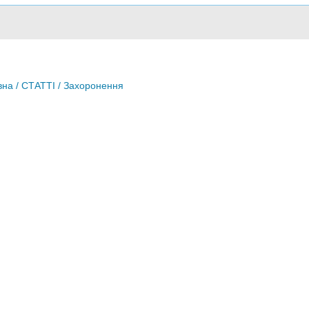
вна
/
СТАТТІ
/ Захоронення