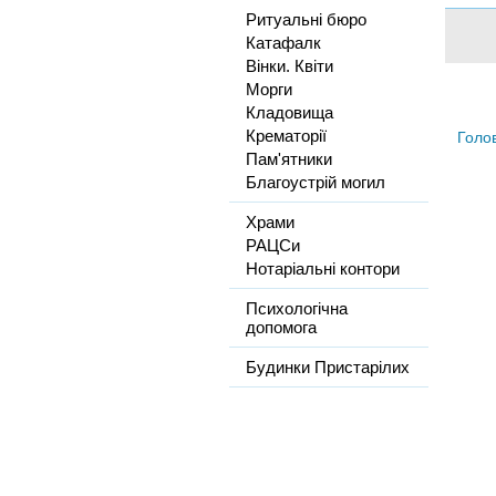
Ритуальні бюро
Катафалк
Вінки. Квіти
Морги
Кладовища
Крематорії
Голо
Пам'ятники
Благоустрій могил
Храми
РАЦСи
Нотаріальні контори
Психологічна
допомога
Будинки Пристарілих