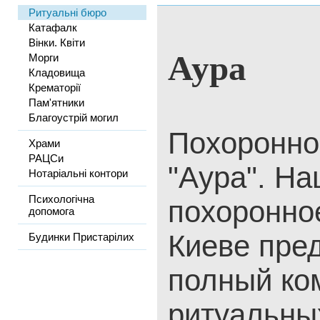
Ритуальні бюро
Катафалк
Вінки. Квіти
Аура
Морги
Кладовища
Крематорії
Пам'ятники
Благоустрій могил
Похоронно
Храми
РАЦСи
"Аура". Н
Нотаріальні контори
Психологічна
похоронно
допомога
Киеве пре
Будинки Пристарілих
полный ко
ритуальны