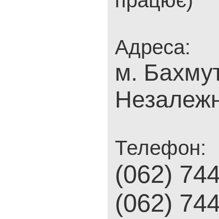
працює)
Адреса:
м. Бахмут
Незалежн
Телефон:
(062) 74
(062) 74