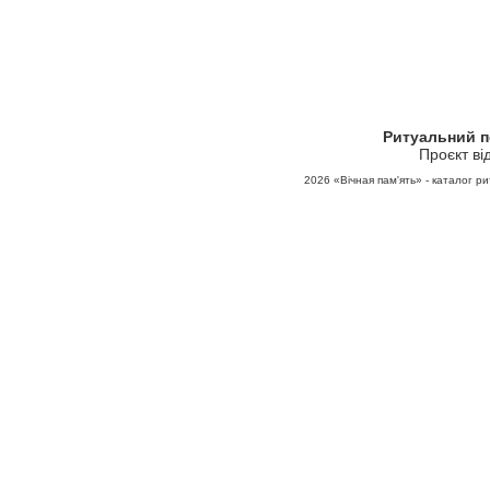
Ритуальний 
Проєкт ві
2026
«Вічная пам'ять» - каталог ри