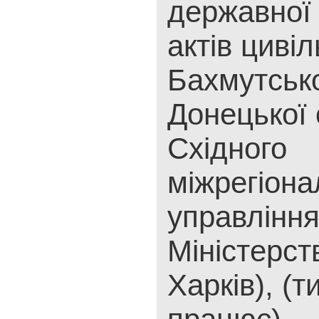
державної 
актів цивіл
Бахмутськ
Донецької 
Східного
міжрегіона
управлінн
Міністерст
Харків), (