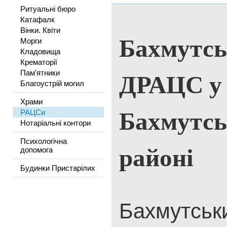
Ритуальні бюро
Катафалк
Вінки. Квіти
Бахмутсь
Морги
Кладовища
Крематорії
ДРАЦС у
Пам'ятники
Благоустрій могил
Храми
Бахмутс
РАЦСи
Нотаріальні контори
Психологічна
районі
допомога
Будинки Пристарілих
Бахмутськи