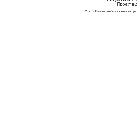
Проєкт ві
2026
«Вічная пам'ять» - каталог ри