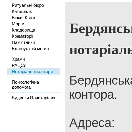
Ритуальні бюро
Катафалк
Вінки. Квіти
Бердянсь
Морги
Кладовища
Крематорії
нотаріал
Пам'ятники
Благоустрій могил
Храми
РАЦСи
Нотаріальні контори
Бердянськ
Психологічна
допомога
контора.
Будинки Пристарілих
Адреса: