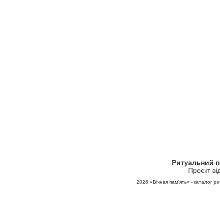
Ритуальний 
Проєкт ві
2026
«Вічная пам'ять» - каталог ри