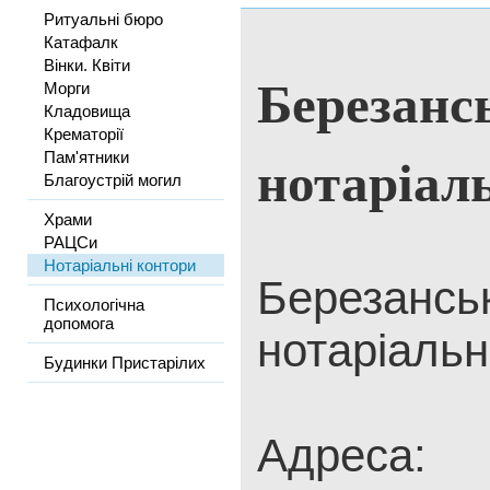
Ритуальні бюро
Катафалк
Вінки. Квіти
Березанс
Морги
Кладовища
Крематорії
нотаріал
Пам'ятники
Благоустрій могил
Храми
РАЦСи
Нотаріальні контори
Березансь
Психологічна
допомога
нотаріальн
Будинки Пристарілих
Адреса: