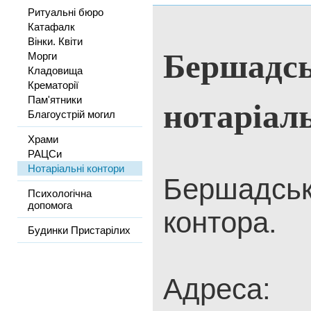
Ритуальні бюро
Катафалк
Вінки. Квіти
Бершадсь
Морги
Кладовища
Крематорії
нотаріал
Пам'ятники
Благоустрій могил
Храми
РАЦСи
Нотаріальні контори
Бершадськ
Психологічна
допомога
контора.
Будинки Пристарілих
Адреса: