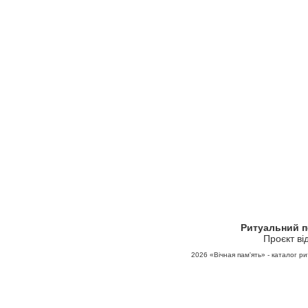
Ритуальний 
Проєкт ві
2026
«Вічная пам'ять» - каталог ри