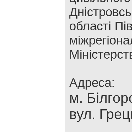
Дністровсь
області Пі
міжрегіона
Міністерст
Адреса:
м. Білгор
вул. Грец