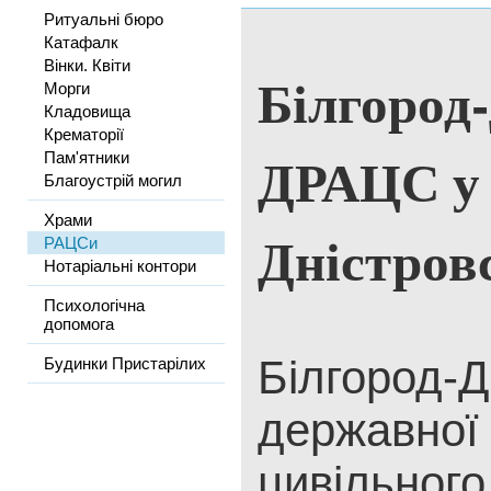
Ритуальні бюро
Катафалк
Вінки. Квіти
Білгород
Морги
Кладовища
Крематорії
ДРАЦС у 
Пам'ятники
Благоустрій могил
Храми
Дністров
РАЦСи
Нотаріальні контори
Психологічна
допомога
Білгород-Д
Будинки Пристарілих
державної 
цивільного