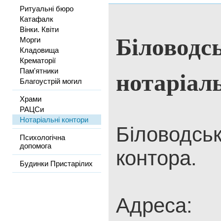
Ритуальні бюро
Катафалк
Вінки. Квіти
Біловодс
Морги
Кладовища
Крематорії
нотаріал
Пам'ятники
Благоустрій могил
Храми
РАЦСи
Нотаріальні контори
Біловодсь
Психологічна
допомога
контора.
Будинки Пристарілих
Адреса: