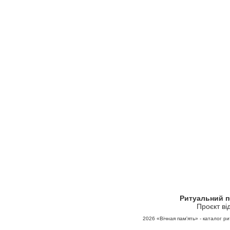
Ритуальний 
Проєкт ві
2026
«Вічная пам'ять» - каталог ри