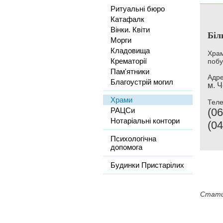
Ритуальні бюро
Катафалк
Вінки. Квіти
Біл
Морги
Кладовища
Храм
Крематорії
побу
Пам'ятники
Адре
Благоустрій могил
м. Ч
Храми
Тел
РАЦСи
(06
Нотаріальні контори
(04
Психологічна
допомога
Будинки Пристарілих
Стати