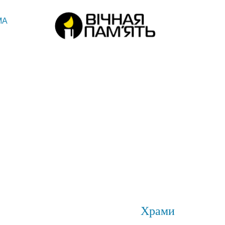
МА
Храми