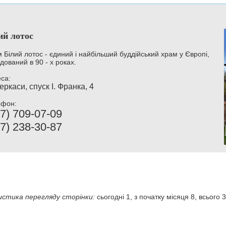
ий лотос
 Білий лотос - єдиний і найбільший буддійський храм у Європі,
дований в 90 - х роках.
са:
еркаси, спуск І. Франка, 4
ефон:
7) 709-07-09
7) 238-30-87
стика перегляду сторінки:
сьогодні 1, з початку місяця 8, всього 