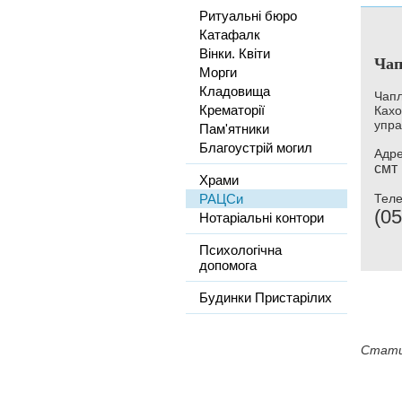
Ритуальні бюро
Катафалк
Вінки. Квіти
Чап
Морги
Кладовища
Чапл
Крематорії
Кахо
упра
Пам'ятники
Благоустрій могил
Адре
смт
Храми
РАЦСи
Тел
(05
Нотаріальні контори
Психологічна
допомога
Будинки Пристарілих
Стати