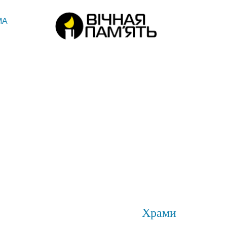
МА
Храми