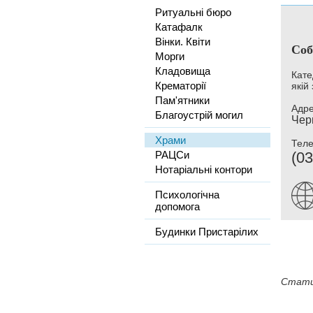
Ритуальні бюро
Катафалк
Вінки. Квіти
Соб
Морги
Кладовища
Кате
Крематорії
якій
Пам'ятники
Адре
Благоустрій могил
Черн
Храми
Тел
РАЦСи
(03
Нотаріальні контори
Психологічна
допомога
Будинки Пристарілих
Стати