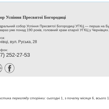
ор Успіння Пресвятої Богородиці
дральний собор Успіння Пресвятої Богородиці УГКЦ — перша на Бук
 зараз уже понад 190 років, головний храм єпархії УГКЦ у Чернівцях.
са:
івці, вул. Руська, 28
ефон:
7) 252-27-53
стика перегляду сторінки:
сьогодні 1, з початку місяця 6, всього 