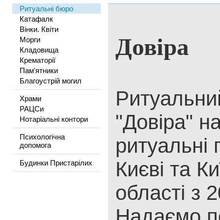
Ритуальні бюро
Катафалк
Вінки. Квіти
Довіра
Морги
Кладовища
Крематорії
Пам'ятники
Благоустрій могил
Ритуальни
Храми
РАЦСи
"Довіра" н
Нотаріальні контори
Психологічна
ритуальні 
допомога
Києві та Ки
Будинки Пристарілих
області з 2
Надаємо п