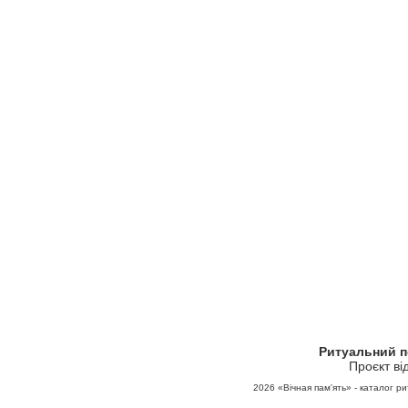
Ритуальний 
Проєкт ві
2026
«Вічная пам'ять» - каталог ри