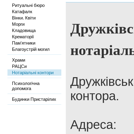
Ритуальні бюро
Катафалк
Вінки. Квіти
Дружківс
Морги
Кладовища
Крематорії
нотаріал
Пам'ятники
Благоустрій могил
Храми
РАЦСи
Нотаріальні контори
Дружківсь
Психологічна
допомога
контора.
Будинки Пристарілих
Адреса: