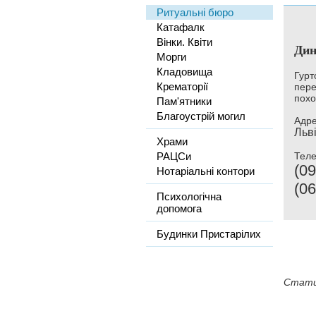
Ритуальні бюро
Катафалк
Вінки. Квіти
Дин
Морги
Кладовища
Гурт
Крематорії
пере
похо
Пам'ятники
Благоустрій могил
Адре
Льві
Храми
РАЦСи
Тел
(09
Нотаріальні контори
(06
Психологічна
допомога
Будинки Пристарілих
Стати