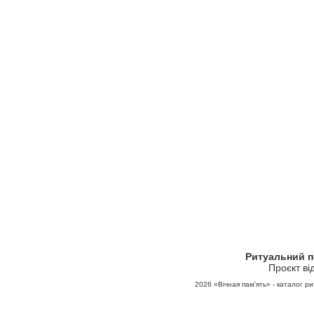
Ритуальний 
Проєкт ві
2026
«Вічная пам'ять» - каталог ри