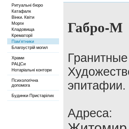
Ритуальні бюро
Катафалк
Вінки. Квіти
Габро-М
Морги
Кладовища
Крематорії
Пам'ятники
Благоустрій могил
Гранитные
Храми
РАЦСи
Художеств
Нотаріальні контори
Психологічна
эпитафии.
допомога
Будинки Пристарілих
Адреса:
Житомир,