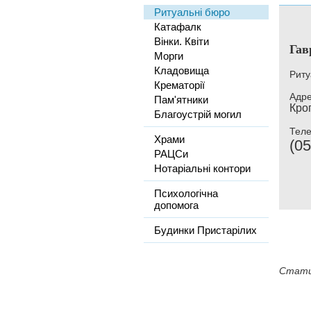
Ритуальні бюро
Катафалк
Вінки. Квіти
Гав
Морги
Кладовища
Риту
Крематорії
Адре
Пам'ятники
Кро
Благоустрій могил
Тел
Храми
(05
РАЦСи
Нотаріальні контори
Психологічна
допомога
Будинки Пристарілих
Стати