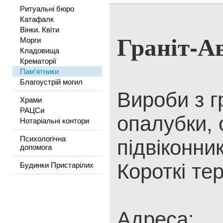
Ритуальні бюро
Катафалк
Вінки. Квіти
Граніт-А
Морги
Кладовища
Крематорії
Пам'ятники
Благоустрій могил
Вироби з г
Храми
РАЦСи
опалубки,
Нотаріальні контори
Психологічна
підвіконник
допомога
Короткі те
Будинки Пристарілих
Адреса: