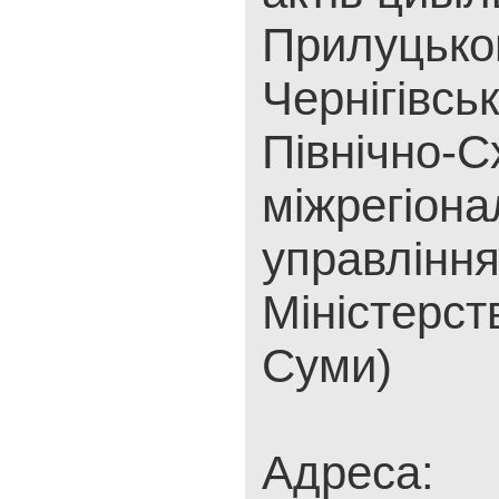
Прилуцько
Чернігівськ
Північно-С
міжрегіона
управлінн
Міністерст
Суми)
Адреса: