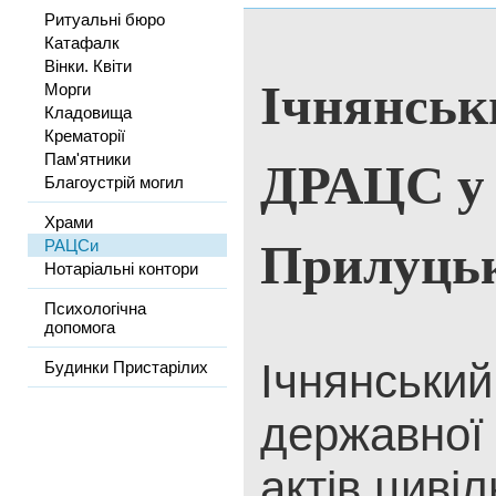
Ритуальні бюро
Катафалк
Вінки. Квіти
Ічнянськ
Морги
Кладовища
Крематорії
ДРАЦС у
Пам'ятники
Благоустрій могил
Храми
Прилуцьк
РАЦСи
Нотаріальні контори
Психологічна
допомога
Ічнянський
Будинки Пристарілих
державної 
актів цивіл