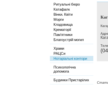
Ритуальні бюро
Катафалк
Вінки. Квіти
Каг
Морги
Кладовища
Кага
Крематорії
Адре
Пам'ятники
Кага
Благоустрій могил
Тел
Храми
(04
РАЦСи
Нотаріальні контори
Психологічна
допомога
Будинки Пристарілих
Стати