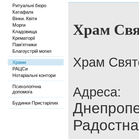
Ритуальні бюро
Катафалк
Вінки. Квіти
Храм Свя
Морги
Кладовища
Крематорії
Пам'ятники
Благоустрій могил
Храм Свят
Храми
РАЦСи
Нотаріальні контори
Психологічна
Адреса:
допомога
Днепропе
Будинки Пристарілих
Радостна