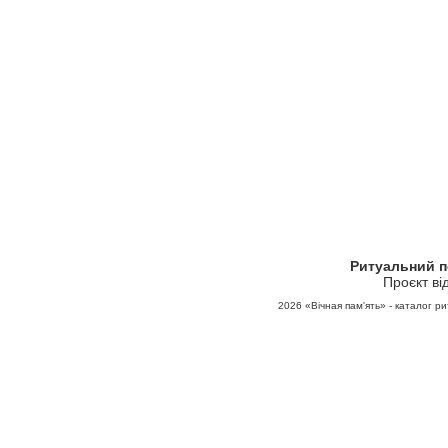
Ритуальний 
Проєкт ві
2026
«Вічная пам'ять» - каталог ри