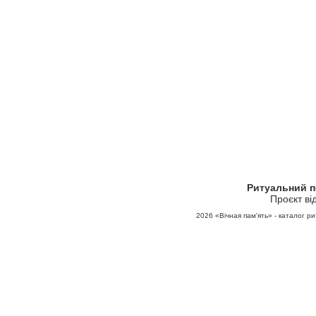
Ритуальний 
Проєкт ві
2026
«Вічная пам'ять» - каталог ри