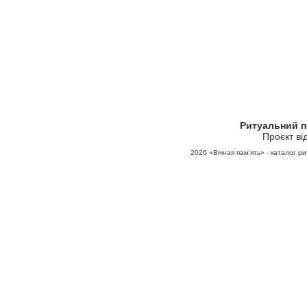
Ритуальний 
Проєкт ві
2026
«Вічная пам'ять» - каталог ри