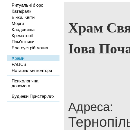
Ритуальні бюро
Катафалк
Вінки. Квіти
Храм Свя
Морги
Кладовища
Крематорії
Іова Поч
Пам'ятники
Благоустрій могил
Храми
РАЦСи
Нотаріальні контори
Психологічна
допомога
Будинки Пристарілих
Адреса:
Тернопіль