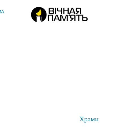
МА
Храми