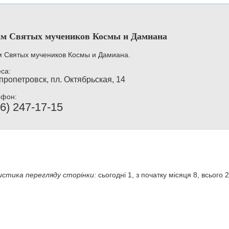
м Святых мучеников Космы и Дамиана
 Святых мучеников Космы и Дамиана.
са:
пропетровск, пл. Октябрьская, 14
ефон:
6) 247-17-15
стика перегляду сторінки:
сьогодні 1, з початку місяця 8, всього 