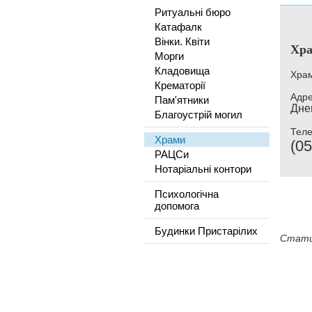
Ритуальні бюро
Катафалк
Вінки. Квіти
Хра
Морги
Кладовища
Храм
Крематорії
Адре
Пам'ятники
Дне
Благоустрій могил
Тел
Храми
(05
РАЦСи
Нотаріальні контори
Психологічна
допомога
Будинки Пристарілих
Стати