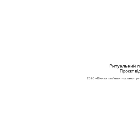
Ритуальний 
Проєкт ві
2026
«Вічная пам'ять» - каталог ри