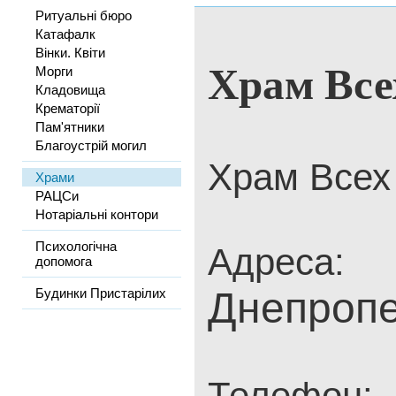
Ритуальні бюро
Катафалк
Вінки. Квіти
Храм Все
Морги
Кладовища
Крематорії
Пам'ятники
Благоустрій могил
Храм Всех
Храми
РАЦСи
Нотаріальні контори
Психологічна
Адреса:
допомога
Днепропе
Будинки Пристарілих
Телефон: