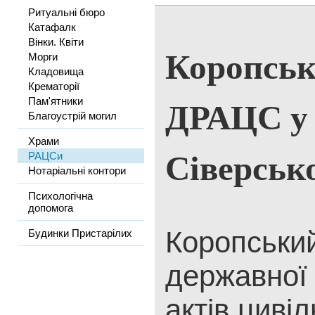
Ритуальні бюро
Катафалк
Вінки. Квіти
Коропськ
Морги
Кладовища
Крематорії
ДРАЦС у 
Пам'ятники
Благоустрій могил
Храми
Сіверськ
РАЦСи
Нотаріальні контори
Психологічна
допомога
Коропський
Будинки Пристарілих
державної 
актів цивіл