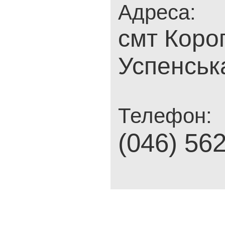
Адреса:
смт Короп
Успенська
Телефон:
(046) 56