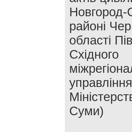
Новгород-
районі Черн
області Пів
Східного
міжрегіона
управлінн
Міністерст
Суми)