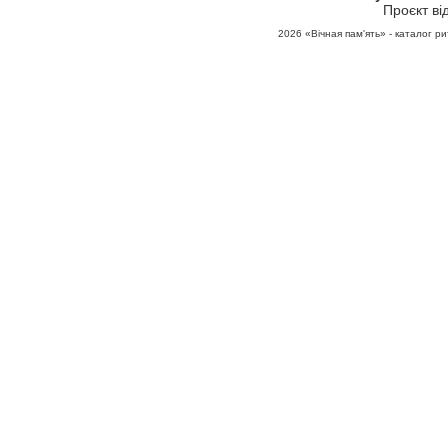
Проєкт ві
2026
«Вічная пам'ять» - каталог ри