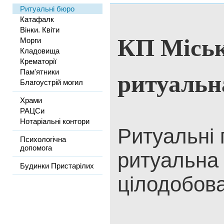
Ритуальні бюро
Катафалк
Вінки. Квіти
КП Місь
Морги
Кладовища
Крематорії
ритуальн
Пам'ятники
Благоустрій могил
Храми
РАЦСи
Нотаріальні контори
Ритуальні 
Психологічна
допомога
ритуальна 
Будинки Пристарілих
цілодобова