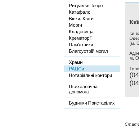
Ритуальні бюро
Катафалк
Вінки. Квіти
Киї
Морги
Кладовища
Київ
Крематорії
Одес
(м. 
Пам'ятники
Благоустрій могил
Адре
м. О
Храми
РАЦСи
Тел
(04
Нотаріальні контори
(04
Психологічна
допомога
Будинки Пристарілих
Стати