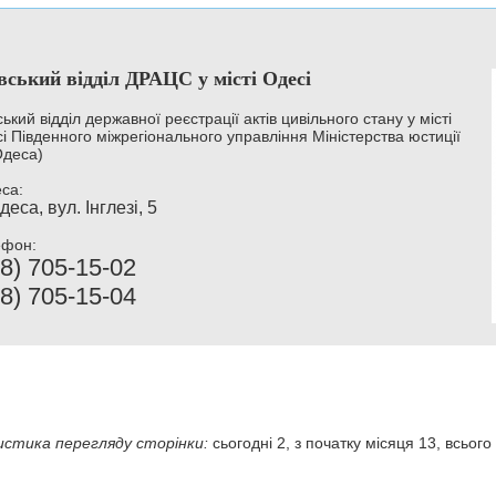
вський відділ ДРАЦС у місті Одесі
ський відділ державної реєстрації актів цивільного стану у місті
і Південного міжрегіонального управління Міністерства юстиції
Одеса)
са:
деса, вул. Інглезі, 5
ефон:
8) 705-15-02
8) 705-15-04
стика перегляду сторінки:
сьогодні 2, з початку місяця 13, всього