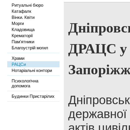
Ритуальні бюро
Катафалк
Вінки. Квіти
Дніпровс
Морги
Кладовища
Крематорії
ДРАЦС у 
Пам'ятники
Благоустрій могил
Храми
Запоріжж
РАЦСи
Нотаріальні контори
Психологічна
допомога
Дніпровськ
Будинки Пристарілих
державної 
актів цивіл