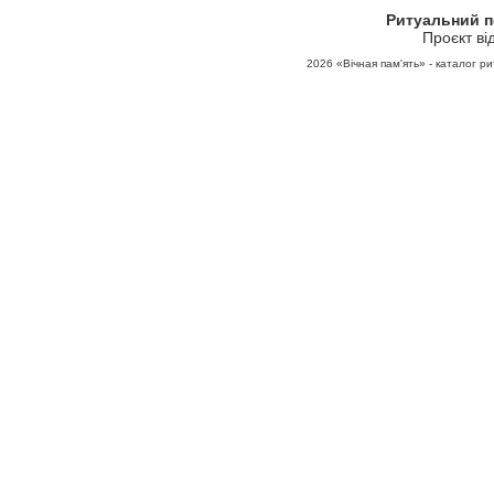
Ритуальний 
Проєкт ві
2026
«Вічная пам'ять» - каталог ри