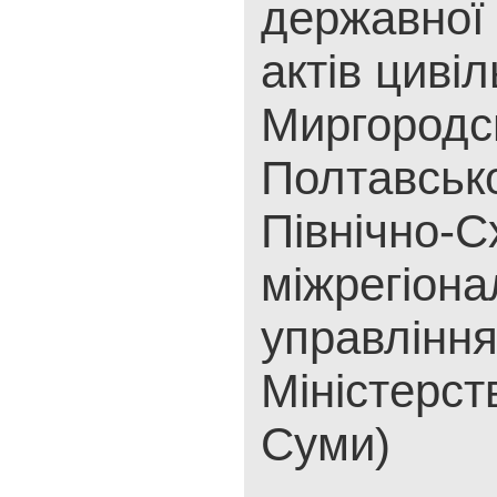
державної 
актів цивіл
Миргородс
Полтавсько
Північно-С
міжрегіона
управлінн
Міністерст
Суми)