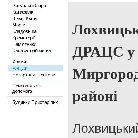
Ритуальні бюро
Катафалк
Вінки. Квіти
Лохвицьк
Морги
Кладовища
Крематорії
ДРАЦС у
Пам'ятники
Благоустрій могил
Храми
Миргоро
РАЦСи
Нотаріальні контори
Психологічна
районі
допомога
Будинки Пристарілих
Лохвицький