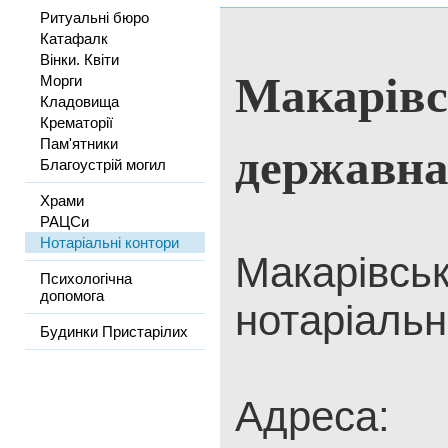
Ритуальні бюро
Катафалк
Вінки. Квіти
Макарівс
Морги
Кладовища
Крематорії
державна
Пам'ятники
Благоустрій могил
Храми
РАЦСи
Нотаріальні контори
Макарівсь
Психологічна
допомога
нотаріальн
Будинки Пристарілих
Адреса: