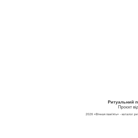
Ритуальний 
Проєкт ві
2026
«Вічная пам'ять» - каталог ри