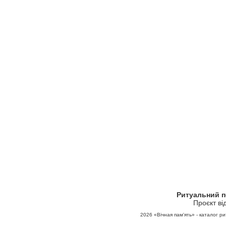
Ритуальний 
Проєкт ві
2026
«Вічная пам'ять» - каталог ри