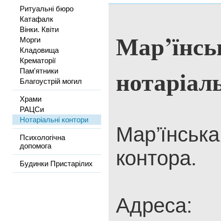
Ритуальні бюро
Катафалк
Вінки. Квіти
Мар’їнсь
Морги
Кладовища
Крематорії
нотаріал
Пам'ятники
Благоустрій могил
Храми
РАЦСи
Нотаріальні контори
Мар’їнська
Психологічна
допомога
контора.
Будинки Пристарілих
Адреса: