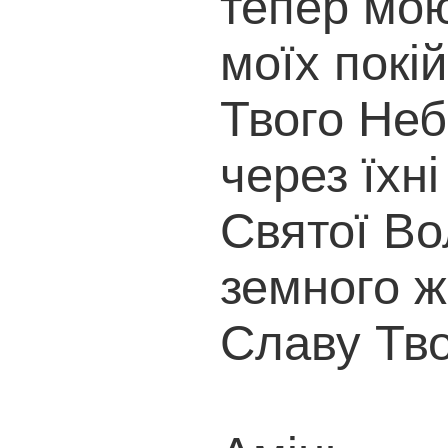
тепер мою
моїх покі
Твого Неб
через їхні
Святої Вол
земного ж
Славу Тво