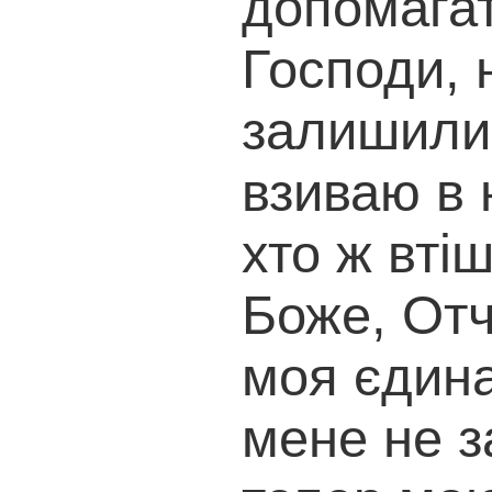
допомагат
Господи, 
залишили.
взиваю в 
хто ж втіш
Боже, Отч
моя єдина
мене не 