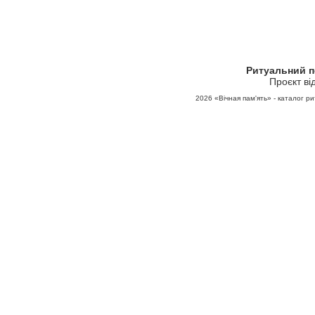
Ритуальний 
Проєкт ві
2026
«Вічная пам'ять» - каталог ри