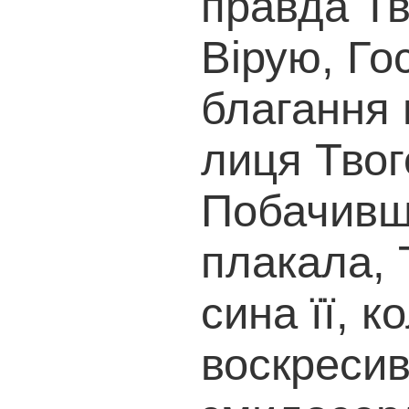
правда Тв
Вірую, Го
благання 
лиця Твог
Побачивш
плакала, 
сина її, 
воскресив: