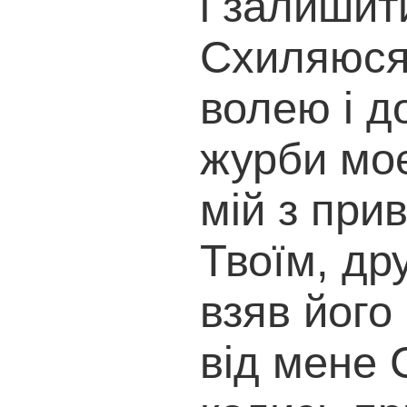
і залишит
Схиляюся
волею і д
журби моє
мій з при
Твоїм, др
взяв його
від мене 