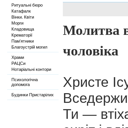
Ритуальні бюро
Катафалк
Вінки. Квіти
Молитва в
Морги
Кладовища
Крематорії
Пам'ятники
чоловіка
Благоустрій могил
Храми
РАЦСи
Нотаріальні контори
Христе Іс
Психологічна
допомога
Вседержи
Будинки Пристарілих
Ти — втіх