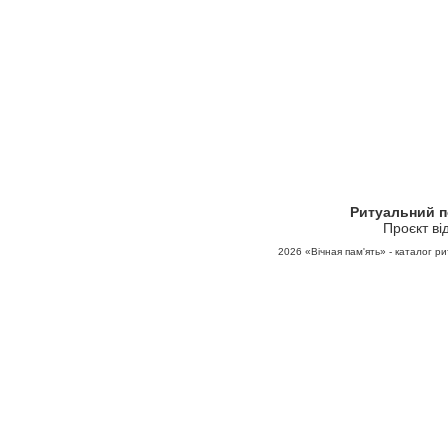
Ритуальний 
Проєкт ві
2026
«Вічная пам'ять» - каталог ри