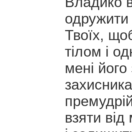
Владико в
одружити 
Твоїх, що
тілом і о
мені його 
захисника
премудрій
взяти від