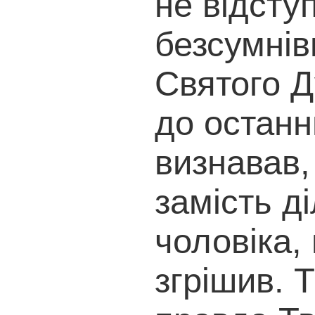
не відступ
безсумнівн
Святого 
до останн
визнавав,
замість д
чоловіка,
згрішив. Т