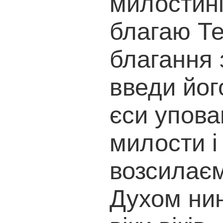
милостині
благаю Те
благання з
введи йог
єси упова
милости і 
возсилаєм
Духом нині