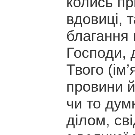
колись пр
вдовиці, т
благання 
Господи, 
Твого (ім’
провини йо
чи то дум
ділом, св