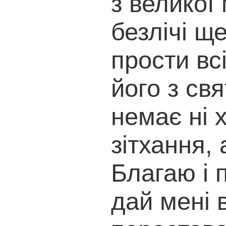
з великої
безлічі щ
прости всі
його з св
немає ні х
зітхання,
Благаю і 
дай мені в