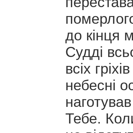
перестава
померлого 
до кінця 
Судді всь
всіх гріхі
небесні ос
наготував
Тебе. Коли