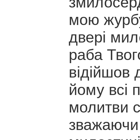
змилосерд
мою журбу
двері мил
раба Твог
відійшов 
йому всі 
молитви с
зважаючи