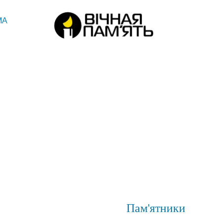
МА
Пам'ятники