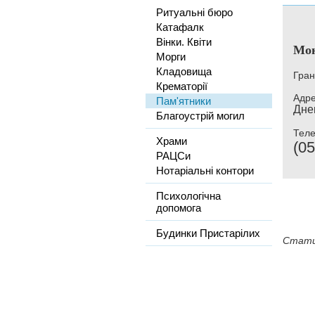
Ритуальні бюро
Катафалк
Вінки. Квіти
Мо
Морги
Кладовища
Гран
Крематорії
Адре
Пам'ятники
Дне
Благоустрій могил
Тел
Храми
(05
РАЦСи
Нотаріальні контори
Психологічна
допомога
Будинки Пристарілих
Стати