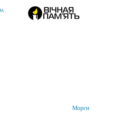
МА
Морги