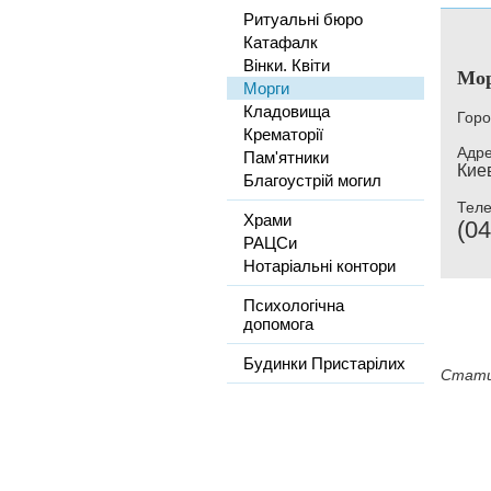
Ритуальні бюро
Катафалк
Вінки. Квіти
Мо
Морги
Кладовища
Горо
Крематорії
Адре
Пам'ятники
Киев
Благоустрій могил
Тел
Храми
(04
РАЦСи
Нотаріальні контори
Психологічна
допомога
Будинки Пристарілих
Стати