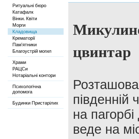
Ритуальні бюро
Катафалк
Вінки. Квіти
Микулин
Морги
Кладовища
Крематорії
цвинтар
Пам'ятники
Благоустрій могил
Храми
РАЦСи
Нотаріальні контори
Розташова
Психологічна
допомога
південній ч
Будинки Пристарілих
на пагор­бі
веде на мі