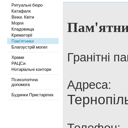
Ритуальні бюро
Катафалк
Вінки. Квіти
Пам'ятн
Морги
Кладовища
Крематорії
Пам'ятники
Благоустрій могил
Гранітні п
Храми
РАЦСи
Нотаріальні контори
Психологічна
Адреса:
допомога
Тернопіл
Будинки Пристарілих
Телефон: