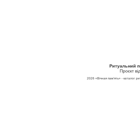
Ритуальний 
Проєкт ві
2026
«Вічная пам'ять» - каталог ри