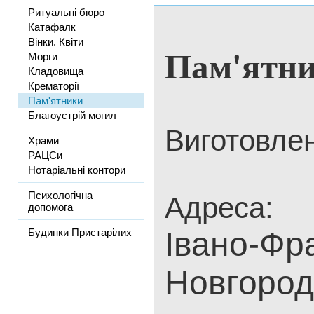
Ритуальні бюро
Катафалк
Вінки. Квіти
Пам'ятн
Морги
Кладовища
Крематорії
Пам'ятники
Благоустрій могил
Виготовлен
Храми
РАЦСи
Нотаріальні контори
Психологічна
Адреса:
допомога
Івано-Фра
Будинки Пристарілих
Новгород