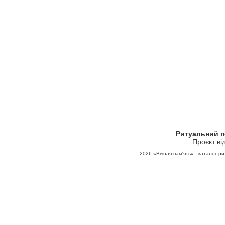
Ритуальний 
Проєкт ві
2026
«Вічная пам'ять» - каталог ри