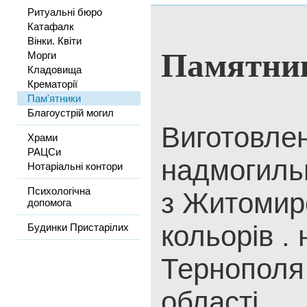
Ритуальні бюро
Катафалк
Вінки. Квіти
Памятник
Морги
Кладовища
Крематорії
Пам'ятники
Благоустрій могил
Виготовле
Храми
РАЦСи
надмогильн
Нотаріальні контори
Психологічна
з Житомирс
допомога
кольорів .
Будинки Пристарілих
Тернополя 
області .