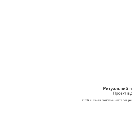
Ритуальний 
Проєкт ві
2026
«Вічная пам'ять» - каталог ри