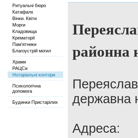
Ритуальні бюро
Катафалк
Вінки. Квіти
Переясла
Морги
Кладовища
Крематорії
районна 
Пам'ятники
Благоустрій могил
Храми
РАЦСи
Нотаріальні контори
Переяслав
Психологічна
допомога
державна н
Будинки Пристарілих
Адреса: