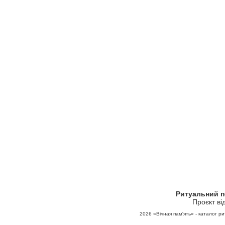
Ритуальний 
Проєкт ві
2026
«Вічная пам'ять» - каталог ри