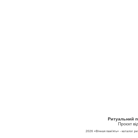
Ритуальний 
Проєкт ві
2026
«Вічная пам'ять» - каталог ри