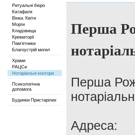
Ритуальні бюро
Катафалк
Вінки. Квіти
Перша Ро
Морги
Кладовища
Крематорії
нотаріал
Пам'ятники
Благоустрій могил
Храми
РАЦСи
Нотаріальні контори
Перша Рож
Психологічна
допомога
нотаріальн
Будинки Пристарілих
Адреса: