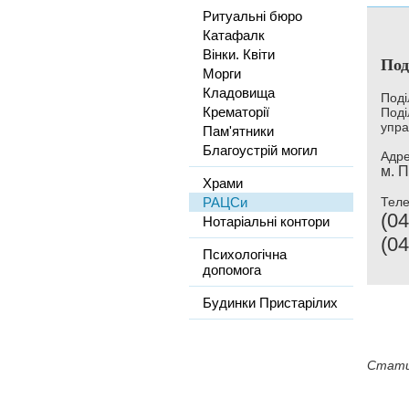
Ритуальні бюро
Катафалк
Вінки. Квіти
Под
Морги
Кладовища
Поді
Крематорії
Поді
упра
Пам'ятники
Благоустрій могил
Адре
м. П
Храми
РАЦСи
Тел
(04
Нотаріальні контори
(04
Психологічна
допомога
Будинки Пристарілих
Стати