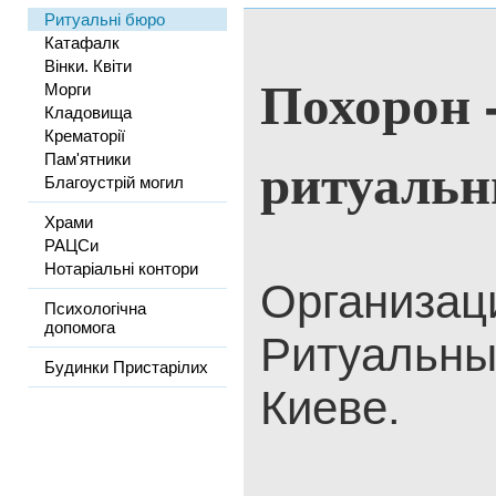
Ритуальні бюро
Катафалк
Вінки. Квіти
Похорон 
Морги
Кладовища
Крематорії
ритуальн
Пам'ятники
Благоустрій могил
Храми
РАЦСи
Нотаріальні контори
Организац
Психологічна
допомога
Ритуальны
Будинки Пристарілих
Киеве.