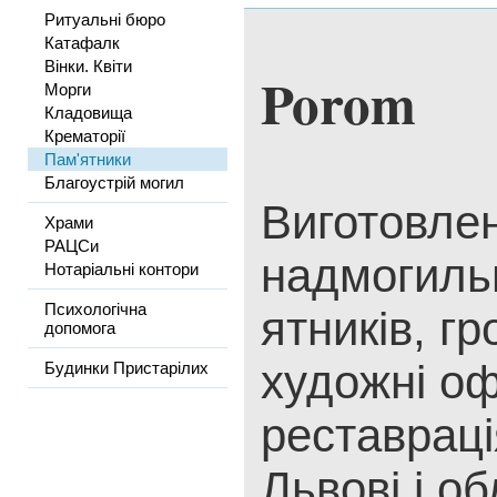
Ритуальні бюро
Катафалк
Вінки. Квіти
Porom
Морги
Кладовища
Крематорії
Пам'ятники
Благоустрій могил
Виготовле
Храми
РАЦСи
надмогиль
Нотаріальні контори
Психологічна
ятників, гр
допомога
художні о
Будинки Пристарілих
реставраці
Львові і об