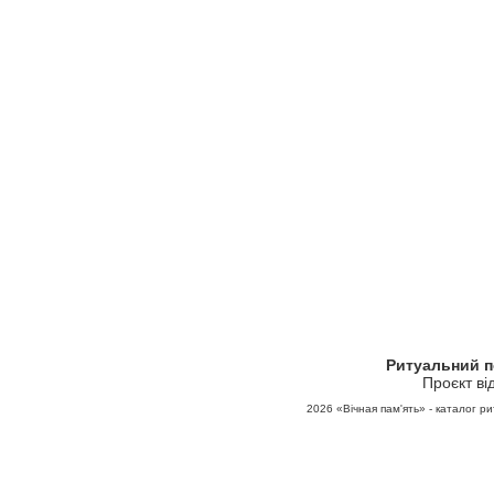
Ритуальний 
Проєкт ві
2026
«Вічная пам'ять» - каталог ри