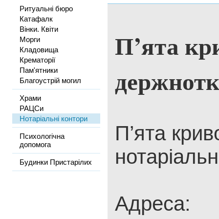
Ритуальні бюро
Катафалк
Вінки. Квіти
П’ята кр
Морги
Кладовища
Крематорії
держнотк
Пам'ятники
Благоустрій могил
Храми
РАЦСи
Нотаріальні контори
П’ята крив
Психологічна
допомога
нотаріальн
Будинки Пристарілих
Адреса: