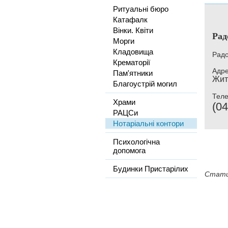
Ритуальні бюро
Катафалк
Вінки. Квіти
Рад
Морги
Кладовища
Радо
Крематорії
Адре
Пам'ятники
Жит
Благоустрій могил
Тел
Храми
(04
РАЦСи
Нотаріальні контори
Психологічна
допомога
Будинки Пристарілих
Стати