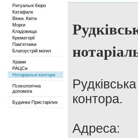
Ритуальні бюро
Катафалк
Вінки. Квіти
Рудківсь
Морги
Кладовища
Крематорії
нотаріал
Пам'ятники
Благоустрій могил
Храми
РАЦСи
Нотаріальні контори
Рудківська
Психологічна
допомога
контора.
Будинки Пристарілих
Адреса: