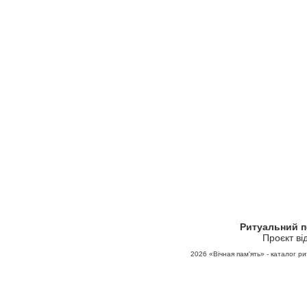
Ритуальний 
Проєкт ві
2026
«Вічная пам'ять» - каталог ри